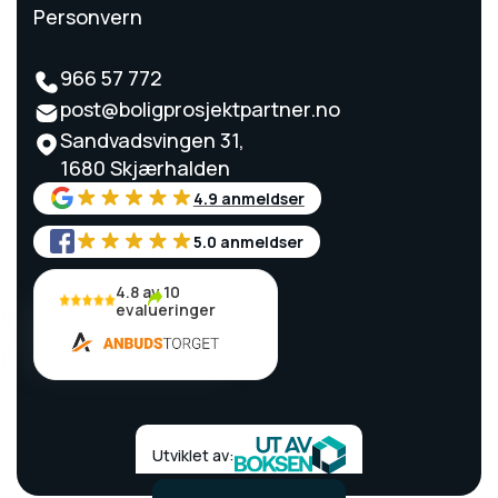
Personvern
966 57 772
post@boligprosjektpartner.no
Sandvadsvingen 31,
1680 Skjærhalden
4.9 anmeldser
5.0 anmeldser
4.8 av 10
evalueringer
Utviklet av: